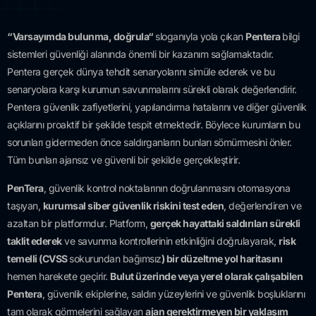
“Varsayımda bulunma, doğrula“
sloganıyla yola çıkan
Pentera
bilgi
sistemleri güvenliği alanında önemli bir kazanım sağlamaktadır.
Pentera gerçek dünya tehdit senaryolarını simüle ederek ve bu
senaryolara karşı kurumun savunmalarını sürekli olarak değerlendirir.
Pentera güvenlik zafiyetlerini, yapılandırma hatalarını ve diğer güvenlik
açıklarını proaktif bir şekilde tespit etmektedir. Böylece kurumların bu
sorunları gidermeden önce saldırganların bunları sömürmesini önler.
Tüm bunları ajansız ve güvenli bir şekilde gerçekleştirir.
PenTera
, güvenlik kontrol noktalarının doğrulanmasını otomasyona
taşıyan,
kurumsal siber güvenlik riskini test eden
, değerlendiren ve
azaltan bir platformdur. Platform,
gerçek hayattaki saldırıları sürekli
taklit ederek
ve savunma kontrollerinin etkinliğini doğrulayarak,
risk
temelli (CVSS
sokurundan bağımsız
) bir düzeltme yol haritasını
hemen harekete geçirir.
Bulut üzerinde veya yerel olarak çalışabilen
Pentera
, güvenlik ekiplerine, saldırı yüzeylerini ve güvenlik boşluklarını
tam olarak görmelerini sağlayan
ajan gerektirmeyen bir yaklaşım