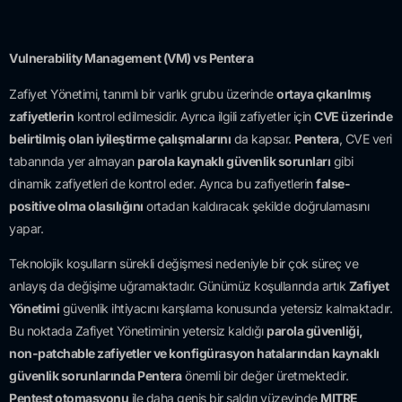
Vulnerability Management (VM) vs Pentera
Zafiyet Yönetimi, tanımlı bir varlık grubu üzerinde
ortaya çıkarılmış
zafiyetlerin
kontrol edilmesidir. Ayrıca ilgili zafiyetler için
CVE üzerinde
belirtilmiş olan iyileştirme çalışmalarını
da kapsar.
Pentera
, CVE veri
tabanında yer almayan
parola kaynaklı güvenlik sorunları
gibi
dinamik zafiyetleri de kontrol eder. Ayrıca bu zafiyetlerin
false-
positive olma olasılığını
ortadan kaldıracak şekilde doğrulamasını
yapar.
Teknolojik koşulların sürekli değişmesi nedeniyle bir çok süreç ve
anlayış da değişime uğramaktadır. Günümüz koşullarında artık
Zafiyet
Yönetimi
güvenlik ihtiyacını karşılama konusunda yetersiz kalmaktadır.
Bu noktada Zafiyet Yönetiminin yetersiz kaldığı
parola güvenliği,
non-patchable zafiyetler ve konfigürasyon hatalarından kaynaklı
güvenlik sorunlarında Pentera
önemli bir değer üretmektedir.
Pentest otomasyonu
ile daha geniş bir saldırı yüzeyinde
MITRE