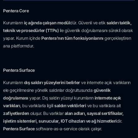
Pentera Core
Kurumların
iç ağında çalışan modül
dür. Güvenli ve etik
saldırı taktik,
teknik ve prosedürler (TTPs)
ile güvenlik doğrulamasını sürekli olarak
yapar. Kurum içinde
Pentera’nın tüm fonksiyonlarını
gerçekleştiren
ana platformdur.
Pentera Surface
Kurumların
dış saldırı yüzeylerini belirler
ve internete açık varlıkların
ele geçirilmesine yönelik saldırılar doğrultusunda
güvenlik
doğrulaması
yapar. Dış saldırı yüzeyi kurumların
internete açık
varlıkları
, bu varlıklarla ilgili
saldırı vektörleri
ve bu varlıklara ait
zafiyetlerden
oluşur. Bu varlıklar
alan adları, sayısal sertifikalar,
işletim sistemleri, sunucular, IOT cihazları ve ağ hizmetleri
dir.
Pentera Surface
software-as-a-service olarak çalışır.