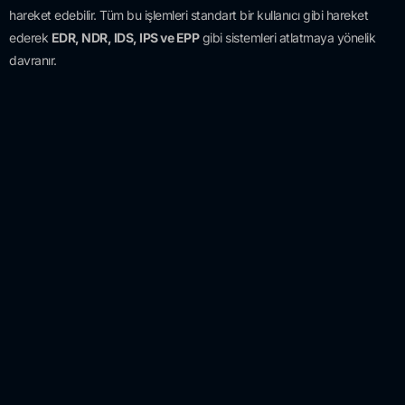
hareket edebilir. Tüm bu işlemleri standart bir kullanıcı gibi hareket
ederek
EDR, NDR, IDS, IPS ve EPP
gibi sistemleri atlatmaya yönelik
davranır.
Pentera “Safety By Design” prensibi
doğrultusunda kurumların
iş
sürekliliğine ve varlıklarına negatif bir etkide bulunmamaktadır
.
Güvenlik ve kontrol mekanizmaları
ile tüm testler
sorunsuz bir
şekilde
gerçekleştirilmektedir.
Pentera
Platformunun Bazı
Özellikleri ve
Avantajları
Kapsamlı Siber
Güvenlik Testleri
:
Pentera, siber
güvenlik zafiyetlerini