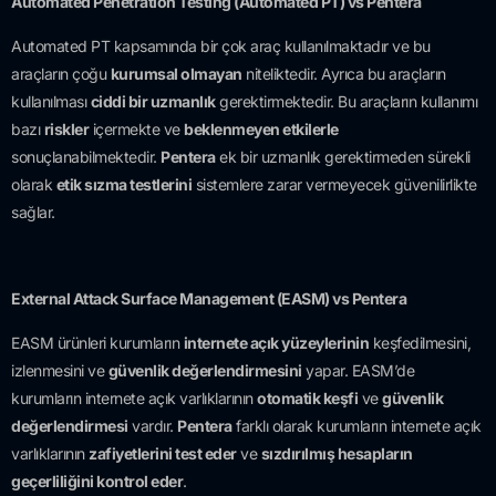
Automated Penetration Testing (Automated PT) vs Pentera
Automated PT kapsamında bir çok araç kullanılmaktadır ve bu
araçların çoğu
kurumsal olmayan
niteliktedir. Ayrıca bu araçların
kullanılması
ciddi bir uzmanlık
gerektirmektedir. Bu araçların kullanımı
bazı
riskler
içermekte ve
beklenmeyen etkilerle
sonuçlanabilmektedir.
Pentera
ek bir uzmanlık gerektirmeden sürekli
olarak
etik sızma testlerini
sistemlere zarar vermeyecek güvenilirlikte
sağlar.
External Attack Surface Management (EASM) vs Pentera
EASM ürünleri kurumların
internete açık yüzeylerinin
keşfedilmesini,
izlenmesini ve
güvenlik değerlendirmesini
yapar. EASM’de
kurumların internete açık varlıklarının
otomatik keşfi
ve
güvenlik
değerlendirmesi
vardır.
Pentera
farklı olarak kurumların internete açık
varlıklarının
zafiyetlerini test eder
ve
sızdırılmış hesapların
geçerliliğini kontrol eder
.