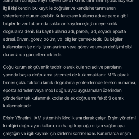
Saklanan bu eşsiz kayıt sayesinde bir kimlik tanımlanmış olur. Böylece
ilgili kişi kendini bu kayıt ile doğrular ve kendisine tanımlanan
sistemlerde oturum açabilir. Kullanıcıların kullanıcı adı ve parola gibi
bilgiler ile veri tabanında saklanan kaydını eşleştirmeye kimlik
doğrulama denir. Bu kayıt kullanıcı adı, parola, ad, soyadı, eposta
adresi, ünvan, görev, bölüm, vb. bilgiler içermektedir. Bu bilgiler
kullanıcıların işe giriş, işten ayrılma veya görev ve unvan değişimi gibi
durumlarda güncellenmektedir.
Çoğu kurum ek güvenlik tedbiri olarak kullanıcı adı ve parolanın
yanında başka doğrulama sistemleri de kullanmaktadır. MFA olarak
bilinen çoklu faktörlü kimlik doğrulama yöntemlerinde telefon numarası,
eposta adresleri veya mobil doğrulayıcı uygulamaları üzerinden
gönderilen tek kullanımlık kodlar da ek doğrulama faktörü olarak
kullanmaktadır.
Erişim Yönetimi, IAM sisteminin ikinci kısmı olarak çalışır. Erişim yönetimi
kimliğini doğrulayan kullanıcının hangi kaynağa erişim sağlamaya
çalıştığını ve ilgili kaynak için izinlerini kontrol eder. Kurumlarda erişim