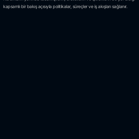
kapsamlı bir bakış açısıyla politikalar, süreçler ve iş akışları sağlanır.
Bülten ve
Makalelerimizden
Haberdar Olmak İster
misiniz?