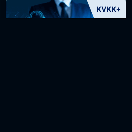
KVKK+ Kişisel Verileri Koruma Kanunu Hizmetleri
KVKKPlus, Kişisel Verilerin Korunması Kanunu’nu, Hukuk, Veri,
Bilgi Teknolojileri, İnsan Kaynakları boyutlarıyla bir bütün
olarak ele alır.
BİLGİ ALIN