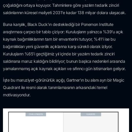
çoğaldığını ortaya koyuyor. Tahminlere göre yazılım tedarik zinciri
saldırılarının küresel maliyeti 2031’e kadar 138 milyar dolara ulaşacak.
Buna karşılık, Black Duck’ın desteklediği bir Ponemon Institute
araştırması çarpıcı bir tablo çiziyor: Kuruluşların yalnızca %39’u açık
kaynak bağımlılıklarının tam bir envanterini tutuyor, %41’i ise bu
bağımlılıkları yeni güvenlik açıklarına karşı sürekli olarak izliyor.
Kuruluşların %65’i geçtiğimiz yıl içinde bir yazılım tedarik zinciri
saldırısına maruz kaldığını bildiriyor; bunun başlıca nedenleri arasında
yamalanmamış açık kaynak açıkları ve sıfırıncı gün istismarları geliyor.
İşte bu maruziyet-görünürlük açığı, Gartner’ın bu alanı ayrı bir Magic
Quadrant ile resmi olarak tanımlamasının arkasındaki temel
motivasyondur.