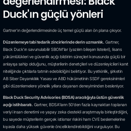
değerlendirmesi: Black
Duck'ın güçlü yönleri
Gartner’ın değerlendirmesinde üç temel güçlü alan ön plana çıkıyor.
Düzenlemeye tabi tedarik zincirlerinde derin uzmanlık.
Gartner,
Black Duck’ın savunulabilir SBOM’lar (yazılım bileşen listeleri), lisans
yükümlülükleri ve güvenlik açığı bildirim süreçleri konusunda güçlü bir
anlayışa sahip olduğunu, müşterilerin denetçileri ve düzenleyicileri kanıt
niteliğinde çıktılarla tatmin edebildiğini belirtiyor. Bu yetkinlik, şirketin
AB Siber Dayanıklılık Yasası ve ABD hükümetinin SSDF gereksinimleri
gibi düzenlemelere yönelik yıllara dayanan deneyiminden besleniyor.
Black Duck Security Advisories (BDSA) aracılığıyla üstün güvenlik
açığı istihbaratı.
Gartner, BDSA’ların 50’den fazla kaynaktan toplanan
veriyi insan denetimi ve yapay zeka destekli araştırmayla birleştirdiğini,
bu sayede müşterilerin gerçek istismar riskini ham CVE beslemelerine
kıyasla daha yüksek güvenle önceliklendirebildiğini vurguluyor. Bu