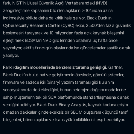
fark, NIST’in Ulusal Güvenlik Açığı Veritabanı’ndaki (NVD)
zenginleştirme kapsamını bildirilen açıkların %10’undan azına
indirmesiyle birlikte daha da kritik hale geliyor. Black Duck’ın
Cybersecurity Research Center (CyRC) ekibi, 2.500’den fazla güvenlik
beslemesini tarayarak ve 10 milyondan fazla açık kaynak bileşenini
eşleştirerek BDSA’ları NVD girdilerinden ortalama üç hafta önce
yayımlıyor; aktif sıfırıncı gün olaylarında ise güncellemeler saatlik olarak
yapılıyor.
Farklı dağıtım modellerinde benzersiz tarama genişliği.
Gartner,
Black Duck’ın bulut-native geliştirmenin ötesinde, gömülü sistemler,
firmware ve sadece ikili (binary) yazılım taraması gibi kullanım
senaryolarını da desteklediğini, bunun heterojen dağıtım modellerine
sahip müşterilerin tek bir SCA platformunda standartlaşmasına olanak
verdiğini belirtiyor. Black Duck Binary Analysis, kaynak koduna erişim
olmadan dakikalar içinde eksiksiz bir SBOM oluşturarak üçüncü taraf
bileşenleri, bilinen açıkları ve lisans yükümlülüklerini tespit edebiliyor.