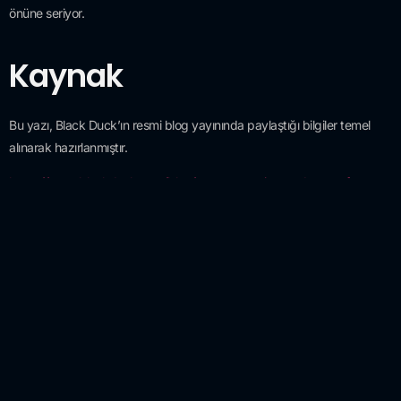
önüne seriyor.
Kaynak
Bu yazı, Black Duck’ın resmi blog yayınında paylaştığı bilgiler temel
alınarak hazırlanmıştır.
https://www.blackduck.com/blog/gartner-magic-quadrant-software-
supply-chain-security-leader.html
Raporun tam metnine ve detaylı analize erişmek için
Gartner Magic
Quadrant for Software Supply Chain Security raporunu
inceleyebilirsiniz.
Daha fazla bilgi almak için:
*
işareti olan alanlar zorunludur
Ad Soyad
*