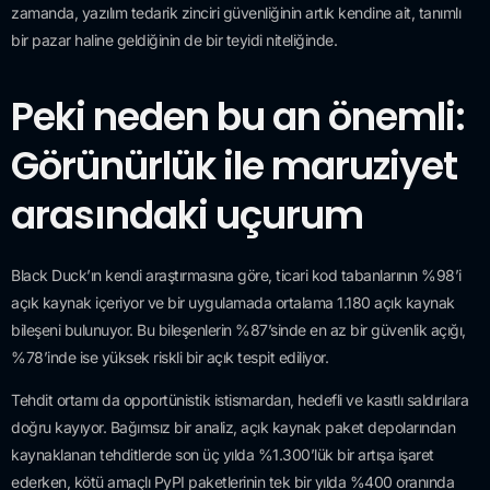
zamanda, yazılım tedarik zinciri güvenliğinin artık kendine ait, tanımlı
bir pazar haline geldiğinin de bir teyidi niteliğinde.
Peki neden bu an önemli:
Görünürlük ile maruziyet
arasındaki uçurum
Black Duck’ın kendi araştırmasına göre, ticari kod tabanlarının %98’i
açık kaynak içeriyor ve bir uygulamada ortalama 1.180 açık kaynak
bileşeni bulunuyor. Bu bileşenlerin %87’sinde en az bir güvenlik açığı,
%78’inde ise yüksek riskli bir açık tespit ediliyor.
Tehdit ortamı da opportünistik istismardan, hedefli ve kasıtlı saldırılara
doğru kayıyor. Bağımsız bir analiz, açık kaynak paket depolarından
kaynaklanan tehditlerde son üç yılda %1.300’lük bir artışa işaret
ederken, kötü amaçlı PyPI paketlerinin tek bir yılda %400 oranında