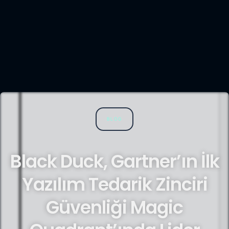
BLOG
Black Duck, Gartner’ın İlk
Yazılım Tedarik Zinciri
Güvenliği Magic