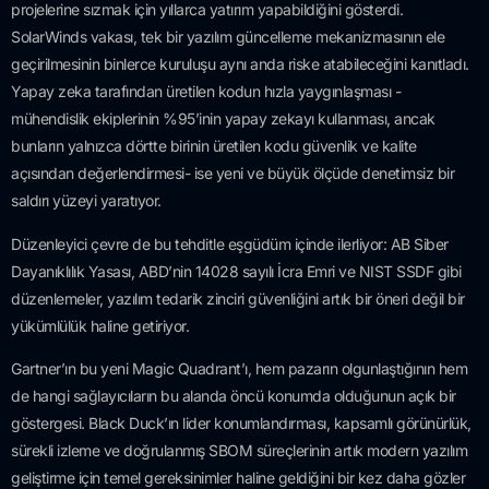
projelerine sızmak için yıllarca yatırım yapabildiğini gösterdi.
SolarWinds vakası, tek bir yazılım güncelleme mekanizmasının ele
geçirilmesinin binlerce kuruluşu aynı anda riske atabileceğini kanıtladı.
Yapay zeka tarafından üretilen kodun hızla yaygınlaşması -
mühendislik ekiplerinin %95’inin yapay zekayı kullanması, ancak
bunların yalnızca dörtte birinin üretilen kodu güvenlik ve kalite
açısından değerlendirmesi- ise yeni ve büyük ölçüde denetimsiz bir
saldırı yüzeyi yaratıyor.
Düzenleyici çevre de bu tehditle eşgüdüm içinde ilerliyor: AB Siber
Dayanıklılık Yasası, ABD’nin 14028 sayılı İcra Emri ve NIST SSDF gibi
düzenlemeler, yazılım tedarik zinciri güvenliğini artık bir öneri değil bir
yükümlülük haline getiriyor.
Gartner’ın bu yeni Magic Quadrant’ı, hem pazarın olgunlaştığının hem
de hangi sağlayıcıların bu alanda öncü konumda olduğunun açık bir
göstergesi. Black Duck’ın lider konumlandırması, kapsamlı görünürlük,
sürekli izleme ve doğrulanmış SBOM süreçlerinin artık modern yazılım
geliştirme için temel gereksinimler haline geldiğini bir kez daha gözler