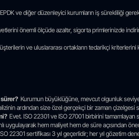
DK ve diğer düzenleyici kurumların iş sürekliliği gereksin
etlerini önemli ölçüde azaltır, sigorta primlerinizde indi
rilerin ve uluslararası ortakların tedarikçi kriterlerini ka
r sürer?
Kurumun büyüklüğüne, mevcut olgunluk seviyesi
izinin ardından size özel gerçekçi bir zaman çizelgesi s
 mi?
Evet. ISO 22301 ve ISO 27001 birbirini tamamlayan s
nlı uygulayarak hem maliyet hem de süre açısından önemli
ISO 22301 sertifikası 3 yıl geçerlidir; her yıl gözetim den