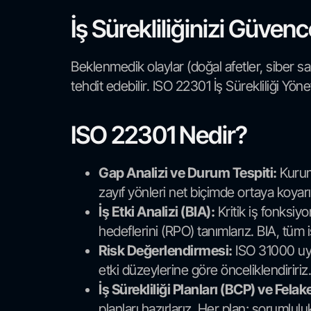
İş Sürekliliğinizi Güvenc
Beklenmedik olaylar (doğal afetler, siber sald
tehdit edebilir. ISO 22301 İş Sürekliliği Yönet
ISO 22301 Nedir?
Gap Analizi ve Durum Tespiti:
Kurumu
zayıf yönleri net biçimde ortaya koyarı
İş Etki Analizi (BIA):
Kritik iş fonksiyo
hedeflerini (RPO) tanımlarız. BIA, tüm i
Risk Değerlendirmesi:
ISO 31000 uyum
etki düzeylerine göre önceliklendiririz.
İş Sürekliliği Planları (BCP) ve Fela
planları hazırlarız. Her plan; sorumlulu