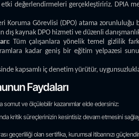
 etki değerlendirmeleri gerçekleştiririz. DPIA me
ri Koruma Görevlisi (DPO) atama zorunluluğ
in dış kaynak DPO hizmeti ve düzenli danışmanlı
arı:
Tüm çalışanlara yönelik temel gizlilik far
gramlara kadar geniş bir eğitim yelpazesi sun
nde kapsamlı iç denetim yürütür, uygunsuzluklar
nunun Faydaları
 somut ve ölçülebilir kazanımlar elde edersiniz:
ında kritik süreçlerinizin kesintisiz devam etmesini sağl
sı geçerliliği olan sertifika, kurumsal itibarınızı güçlend