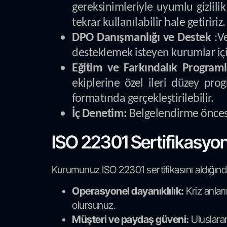
gereksinimleriyle uyumlu gizlilik
tekrar kullanılabilir hale getiririz.
DPO Danışmanlığı ve Destek
:Ve
desteklemek isteyen kurumlar iç
Eğitim ve Farkındalık Programl
ekiplerine özel ileri düzey pro
formatında gerçekleştirilebilir.
İç Denetim:
Belgelendirme öncesi
ISO 22301 Sertifikasyo
Kurumunuz ISO 22301 sertifikasını aldığında
Operasyonel dayanıklılık:
Kriz anlar
olursunuz.
Müşteri ve paydaş güveni:
Uluslarara