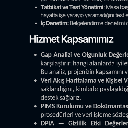
Tatbikat ve Test Yönetimi
: Masa başı
hayatta işe yarayıp yaramadığını test ede
İç Denetim:
Belgelendirme denetimi ön
Hizmet Kapsamımız
Gap Analizi ve Olgunluk Değerl
karşılaştırır; hangi alanlarda iyi
Bu analiz, projenizin kapsamını v
Veri Akış Haritalama ve Kişisel V
saklandığını, kimlerle paylaşıld
destek sağlarız.
PIMS Kurulumu ve Dokümantas
prosedürleri ve veri işleme sözle
DPIA — Gizlilik Etki Değerlen