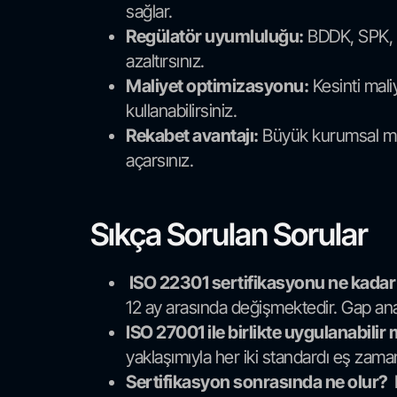
sağlar.
Regülatör uyumluluğu:
BDDK, SPK, EP
azaltırsınız.
Maliyet optimizasyonu:
Kesinti maliy
kullanabilirsiniz.
Rekabet avantajı:
Büyük kurumsal müşte
açarsınız.
Sıkça Sorulan Sorular
ISO 22301 sertifikasyonu ne kada
12 ay arasında değişmektedir. Gap anal
ISO 27001 ile birlikte uygulanabilir
yaklaşımıyla her iki standardı eş zama
Sertifikasyon sonrasında ne olur?