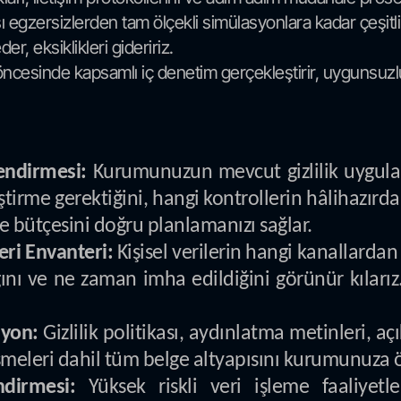
 egzersizlerden tam ölçekli simülasyonlara kadar çeşitli 
r, eksiklikleri gideririz.
cesinde kapsamlı iç denetim gerçekleştirir, uygunsuzlukl
endirmesi:
Kurumunuzun mevcut gizlilik uygulam
leştirme gerektiğini, hangi kontrollerin hâlihazırd
e bütçesini doğru planlamanızı sağlar.
eri Envanteri:
Kişisel verilerin hangi kanallardan 
ığını ve ne zaman imha edildiğini görünür kıları
yon:
Gizlilik politikası, aydınlatma metinleri, açı
şmeleri dahil tüm belge altyapısını kurumunuza ö
dirmesi:
Yüksek riskli veri işleme faaliye