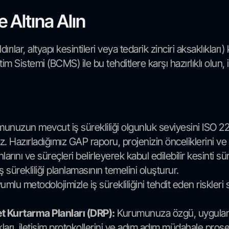
e Altına Alın
ırılar, altyapı kesintileri veya tedarik zinciri aksaklıklar
im Sistemi (BCMS) ile bu tehditlere karşı hazırlıklı olun, i
nuzun mevcut iş sürekliliği olgunluk seviyesini ISO 2230
z. Hazırladığımız GAP raporu, projenizin önceliklerini ve 
nlarını ve süreçleri belirleyerek kabul edilebilir kesinti 
ş sürekliliği planlamasının temelini oluşturur.
lu metodolojimizle iş sürekliliğini tehdit eden riskleri s
ket Kurtarma Planları (DRP):
Kurumunuza özgü, uygulanabil
kları, iletişim protokollerini ve adım adım müdahale prosed