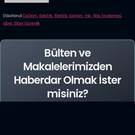
Etiketlendi
Dağıtım
,
Elektrik
,
Elektrik dağıtım
,
risk
,
Risk İncelemesi
,
siber
,
Siber Güvenlik
Bülten ve
Makalelerimizden
Haberdar Olmak İster
misiniz?