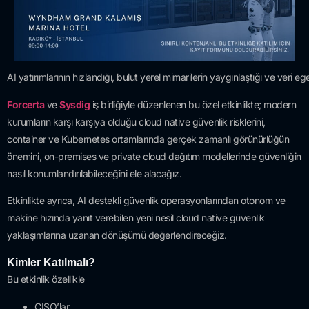
AI yatırımlarının hızlandığı, bulut yerel mimarilerin yaygınlaştığı ve veri
Forcerta
ve
Sysdig
iş birliğiyle düzenlenen bu özel etkinlikte; modern
kurumların karşı karşıya olduğu cloud native güvenlik risklerini,
container ve Kubernetes ortamlarında gerçek zamanlı görünürlüğün
önemini, on-premises ve private cloud dağıtım modellerinde güvenliğin
nasıl konumlandırılabileceğini ele alacağız.
Etkinlikte ayrıca, AI destekli güvenlik operasyonlarından otonom ve
makine hızında yanıt verebilen yeni nesil cloud native güvenlik
yaklaşımlarına uzanan dönüşümü değerlendireceğiz.
Kimler
Katılmalı
?
Bu
etkinlik
özellikle
CISO’lar
,