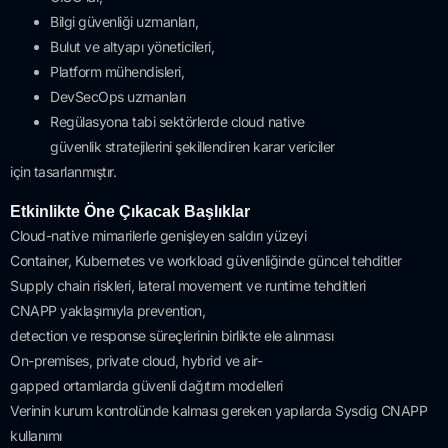
Bilgi
güvenliği
uzmanları
,
Bulut
ve
altyapı
yöneticileri
,
Platform
mühendisleri
,
DevSecOps
uzmanları
Regülasyona
tabi
sektörlerde
cloud native
güvenlik
stratejilerini
şekillendiren
karar
vericiler
için
tasarlanmıştır
.
Etkinlikte Öne Çıkacak
Başlıklar
Cloud-native
mimarilerle
genişleyen
saldırı
yüzeyi
Container, Kubernetes
ve
workload
güvenliğinde
güncel
tehditler
Supply chain
riskleri
, lateral movement
ve
runtime tehditleri
CNAPP
yaklaşımıyla
prevention,
detection
ve
response
süreçlerinin
birlikte
ele
alınması
On-premises, private cloud, hybrid
ve
air-
gapped
ortamlarda
güvenli
dağıtım
modelleri
Verinin
kurum
kontrolünde
kalması
gereken
yapılarda
Sysdig
CNAPP
kullanımı