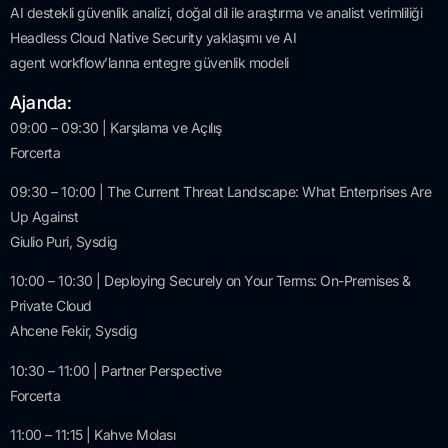
AI
destekli
güvenlik
analizi
,
doğal
dil
ile
araştırma
ve
analist
verimliliği
Headless Cloud Native Security
yaklaşımı
ve
AI
agent
workflow’larına
entegre
güvenlik
modeli
Ajanda:
09:00 – 09:30 | Karşılama ve Açılış
Forcerta
09:30 – 10:00 | The Current Threat Landscape: What Enterprises Are
Up Against
Giulio Puri, Sysdig
10:00 – 10:30 | Deploying Securely on Your Terms: On-Premises &
Private Cloud
Ahcene Fekir, Sysdig
10:30 – 11:00 | Partner Perspective
Forcerta
11:00 – 11:15 | Kahve Molası