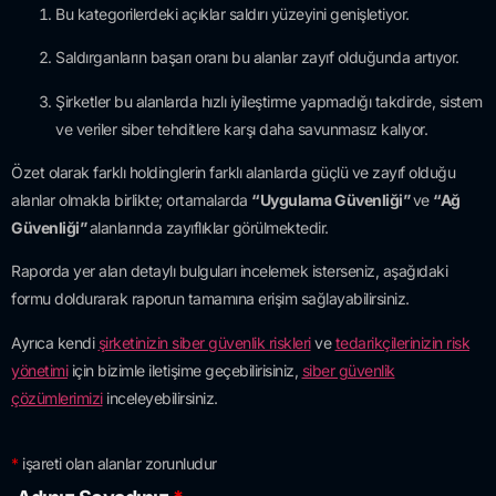
Bu kategorilerdeki açıklar saldırı yüzeyini genişletiyor.
Saldırganların başarı oranı bu alanlar zayıf olduğunda artıyor.
Şirketler bu alanlarda hızlı iyileştirme yapmadığı takdirde, sistem
ve veriler siber tehditlere karşı daha savunmasız kalıyor.
Özet olarak farklı holdinglerin farklı alanlarda güçlü ve zayıf olduğu
alanlar olmakla birlikte; ortamalarda
“Uygulama Güvenliği”
ve
“Ağ
Güvenliği”
alanlarında zayıflıklar görülmektedir.
Raporda yer alan detaylı bulguları incelemek isterseniz, aşağıdaki
formu doldurarak raporun tamamına erişim sağlayabilirsiniz.
Ayrıca kendi
şirketinizin siber güvenlik riskleri
ve
tedarikçilerinizin risk
yönetimi
için bizimle iletişime geçebilirisiniz,
siber güvenlik
çözümlerimizi
inceleyebilirsiniz.
*
işareti olan alanlar zorunludur