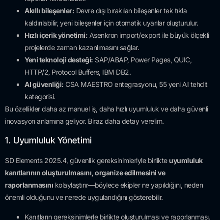
Akıllı bileşenler:
Devre dışı bırakılan bileşenler tek tıkla
kaldırılabilir, yeni bileşenler için otomatik uyarılar oluşturulur.
Hızlı içerik yönetimi:
Asenkron import/export ile büyük ölçekli
projelerde zaman kazanlımasını sağlar.
Yeni teknoloji desteği:
SAP/ABAP, Power Pages, QUIC,
HTTP/2, Protocol Buffers, IBM DB2.
AI güvenliği:
CSA MAESTRO entegrasyonu, 55 yeni AI tehdit
kategorisi.
Bu özellikler daha az manuel iş, daha hızlı uyumluluk ve daha güvenli
inovasyon anlamına geliyor. Biraz daha detay verelim.
1. Uyumluluk Yönetimi
SD Elements 2025.4, güvenlik gereksinimleriyle birlikte
uyumluluk
kanıtlarının oluşturulmasını, organize edilmesini ve
raporlanmasını
kolaylaştırır—böylece ekipler ne yapıldığını, neden
önemli olduğunu ve nerede uygulandığını gösterebilir.
Kanıtların gereksinimlerle birlikte oluşturulması ve raporlanması.