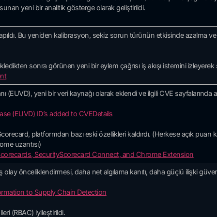
unan yeni bir analitik gösterge olarak geliştirildi.
ldı. Bu yeniden kalibrasyon, sekiz sorun türünün etkisinde azalma ve ik
ledikten sonra görünen yeni bir eylem çağrısı iş akışı istemini izleyerek şi
nt
nı (EUVD), yeni bir veri kaynağı olarak eklendi ve ilgili CVE sayfalarında al
base (EUVD) ID’s added to CVEDetails
corecard, platformdan bazı eski özellikleri kaldırdı. (Herkese açık puan
rome uzantısı)
 Scorecards, SecurityScorecard Connect, and Chrome Extension
 olay önceliklendirmesi, daha net algılama kanıtı, daha güçlü ilişki güveni
ormation to Supply Chain Detection
eri (RBAC) iyileştirildi.