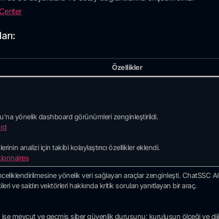
 Center
arı:
Özellikler
na yönelik dashboard görünümleri zenginleştirildi.
rd
erinin analizi için takibi kolaylaştırıcı özellikler eklendi.
ionnaires
eliklendirilmesine yönelik veri sağlayan araçlar zenginleşti. ChatSSC AI 
kileri ve saldırı vektörleri hakkında kritik soruları yanıtlayan bir araç.
), ise mevcut ve geçmiş siber güvenlik duruşunu; kuruluşun ölçeği ve dijit