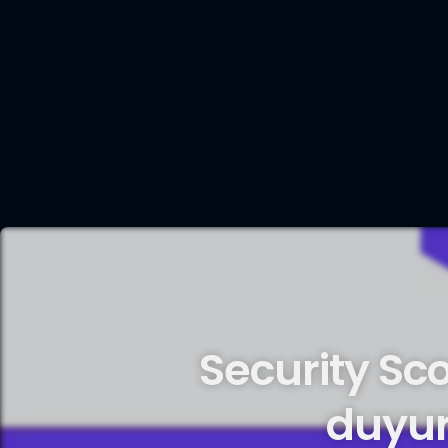
Security Sc
duyur