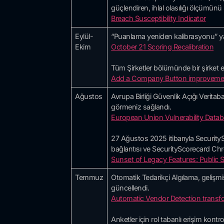
güçlendiren, ihlal olasılığı ölçümünü s
Breach Susceptibility Indicator
Eylül-
“Puanlama yeniden kalibrasyonu” yapı
Ekim
October 21 Scoring Recalibration
Tüm Şirketler bölümünde bir şirket ek
Add a Company Button improveme
Ağustos
Avrupa Birliği Güvenlik Açığı Veritaba
görmeniz sağlandı.
European Union Vulnerability Data
27 Ağustos 2025 itibarıyla SecurityS
bağlantısı ve SecurityScorecard Ch
Sunset of Legacy Features: Public
Temmuz
Otomatik Tedarikçi Algılama, gelişmiş
güncellendi.
Automatic Vendor Detection transf
Anketler için rol tabanlı erişim kontroll