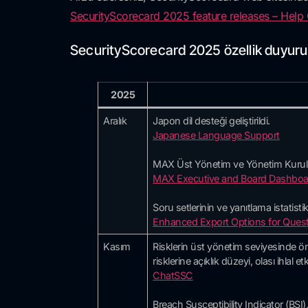
SecurityScorecard 2025 feature releases – Help
SecurityScorecard 2025 özellik duyurul
2025
Aralık
Japon dil desteği geliştirildi.
Japanese Language Support
MAX Üst Yönetim ve Yönetim Kurulu’
MAX Executive and Board Dashboa
Soru setlerinin ve yanıtlama istatistikl
Enhanced Export Options for Quest
Kasım
Risklerin üst yönetim seviyesinde önc
risklerine açıklık düzeyi, olası ihlal et
ChatSSC
Breach Susceptibility Indicator (BSI