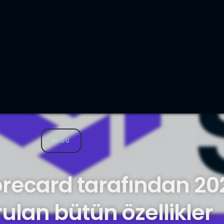
BLOG
orecard tarafından 20
ulan bütün özellikler