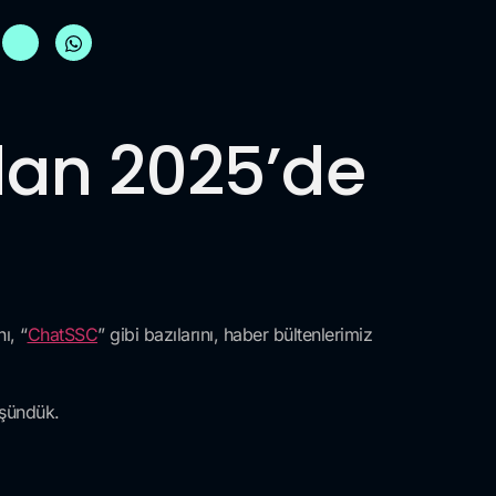
dan 2025’de
ı, “
ChatSSC
” gibi bazılarını, haber bültenlerimiz
üşündük.