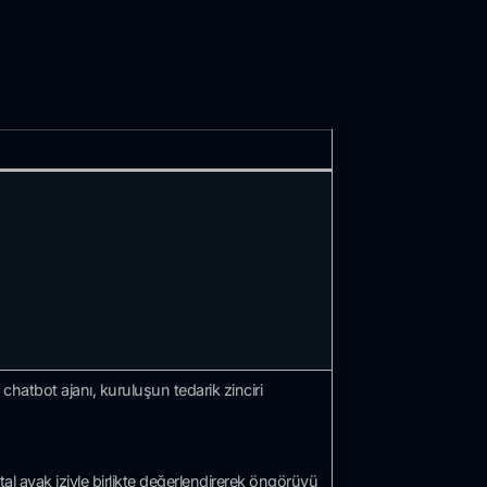
chatbot ajanı, kuruluşun tedarik zinciri
al ayak iziyle birlikte değerlendirerek öngörüyü