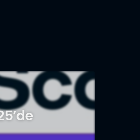
25’de