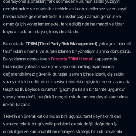
operasyonel iş ortakları; fark edilmeden kurumun saldırı yüzeyini
genişletmekte ve güvenlik zincirinin en kontrol edilemez ve en zayıf
halkası hâline gelebilmektedir. Bu riskler çoğu zaman görünür ve
olmadığı için yönetilememekte, fark edildiğinde ise maddi ve itibar
kayıpları çoktan ortaya çıkmış olmaktadır.
Bu noktada
TPRM (Third Party Risk Management)
yaklaşımı, üçüncü
taraf riskini dinamik ve sürekli izlenen bir yönetişim alanına dönüştürür.
Bu yaklaşımı destekleyen
Forcerta TRiM Hizmeti
kapsamında
tedarikçiler yalnızca sözleşme veya onboarding aşamasında
değerlendirilmez; güvenlik duruşları zaman içinde izlenir, dış saldırı
yüzeyleri takip edilir ve risk seviyelerindeki değişimler erken aşamada
tespit edilir. Böylece kurumlar, “geçmişte kalan bir tarihte uygundu”
varsayımına değil, bugünkü gerçek risk durumuna dayalı karar alma
imkânı kazanır.
TRiM’in en önemli katkılarından biri, üçüncü taraf kaynaklı riskleri
yalnızca teknik bir güvenlik problemi olarak değil, doğrudan iş
sürekliliğini ve kurumsal itibarı etkileyen stratejik bir risk olarak ele