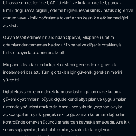
bilhassa sohbet içerikleri, API istekleri ve kullanım verileri, parolalar,
kimlik doğrulama bilgileri, ödeme bilgileri, resmî kimlik / nüfus bilgileri ve
oturum veya kimlik doğrulama token’larının kesinlikle etkilenmediğini
açıkladı.
Olayın tespit edilmesinin ardından OpenAI, Mixpanel’i üretim
ortamlarından tamamen kaldırdı. Mixpanel ve diğer iş ortaklarıyla
birlikte olayın kapsamını analiz etti.
Mixpanel dışındaki tedarikçi ekosistemi genelinde ek güvenlik
incelemeleri başlattı. Tüm iş ortakları için güvenlik gereksinimlerini
yükseltti.
Dijital ekosistemlerin giderek karmaşıklaştığı günümüzde kurumlar,
güvenlik yatırımlarını büyük ölçüde kendi altyapıları ve uygulamaları
üzerinde yoğunlaştırmaktadır. Ancak son yıllarda yaşanan olaylar
açıkça göstermiştir ki gerçek risk, çoğu zaman kurumun doğrudan
kontrolünde olmayan üçüncü taraflardan kaynaklanmaktadır. Analitik
servis sağlayıcıları, bulut platformları, yazılım tedarikçileri ve