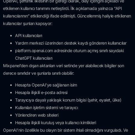
OpenAI, şeffaflık ilkesinin bir gereği olarak, olay içeriğini açıkladı ve
etkilenen kullanıcı tanımını netleştirdi. İlk açıklamada yalnızca “API
kullanıcılarının” etkilendiği ifade edilmişti. Güncellenmiş haliyle etkilenen
kullanıcılar şunları kapsıyor:
API kullanıcıları
Yardım merkezi üzerinden destek kaydı gönderen kullanıcılar
platform.openai.com adresinde oturum açmış sınırlı sayıdaki
ChatGPT kullanıcıları
Mixpanel’den dışarı aktarılan veri setinde yer alabilecek bilgiler son
derece sınırlıdır ve şunlarla sınırlı olabilir:
Hesapta OpenAI’ye sağlanan isim
Hesapla ilişkili e-posta adresi
Tarayıcıya dayalı yaklaşık konum bilgisi (şehir, eyalet, ülke)
Kullanılan işletim sistemi ve tarayıcı
Yönlendiren web siteleri
Hesapla ilişkili kuruluş veya kullanıcı kimlikleri
OpenAI’nin özellikle bu olayın bir sistem ihlali olmadığını vurguladı. Ve