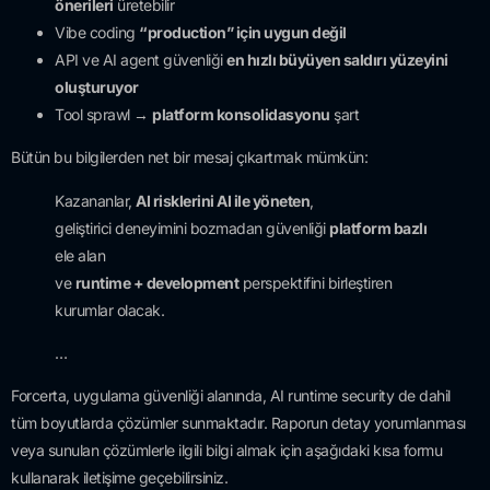
önerileri
üretebilir
Vibe coding
“production” için uygun değil
API ve AI agent güvenliği
en hızlı büyüyen saldırı yüzeyini
oluşturuyor
Tool sprawl →
platform konsolidasyonu
şart
Bütün bu bilgilerden net bir mesaj çıkartmak mümkün:
Kazananlar,
AI risklerini AI ile yöneten
,
geliştirici deneyimini bozmadan güvenliği
platform bazlı
ele alan
ve
runtime + development
perspektifini birleştiren
kurumlar olacak.
…
Forcerta, uygulama güvenliği alanında, AI runtime security de dahil
tüm boyutlarda çözümler sunmaktadır. Raporun detay yorumlanması
veya sunulan çözümlerle ilgili bilgi almak için aşağıdaki kısa formu
kullanarak iletişime geçebilirsiniz.