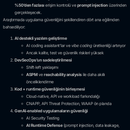
%50’den fazlası
erişim kontrolü ve
prompt injection
üzerinden
gerçekleşecek.
Araştırmada uygulama güvenliğini şekillendiren dört ana eğilimden
bahsediliyor:
AI destekli yazılım geliştirme
AI coding assistant’lar ve
vibe coding
üretkenliği artırıyor
Ancak kalite, test ve güvenlik riskleri yüksek
DevSecOps’un sadeleştirilmesi
Shift‑left yaklaşımı
ASPM
ve
reachability analysis
ile daha akıllı
önceliklendirme
Kod + runtime güvenliğinin birleşmesi
Cloud‑native, API ve workload farkındalığı
CNAPP, API Threat Protection, WAAP ön planda
GenAI‑enabled uygulamaların güvenliği
AI Security Testing
AI Runtime Defense
(prompt injection, data leakage,