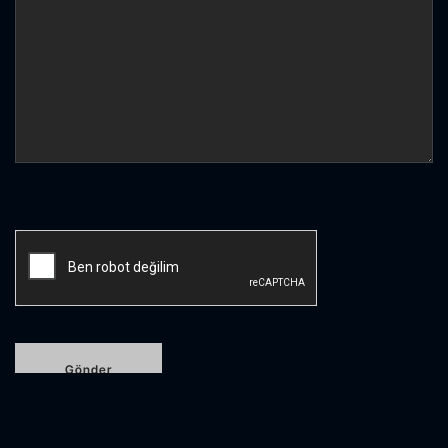
Etiketlendi
AI code security
,
API
,
API security
,
ASPM
,
hype cycle
,