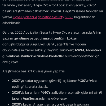
tarihinde yayınlanan, “Hype Cycle for Application Security, 2025”
başlıklı araştırmadan bahsetmek istiyoruz. Dağıtımı lisansa tabi olan bu
yazıya
Hype Cycle for Application Security, 2025
bağlantısından
erişebilirsiniz.
Gartner, 2025 Application Security Hype Cycle araştırmasında
AI’nin
yazılım geliştirme ve uygulama güvenliğini kökten
dönüştürdüğünü
vurguluyor. GenAI, agent’lar ve modern
cloud‑native mimariler saldırı yüzeyini büyütürken;
ASPM, AI destekli
güvenlik asistanları ve runtime kontroller
bu riskleri yönetmek için
öne çıkıyor.
Araştırmada bazı kritik varsayımlar yapılmış:
2027’ye kadar
uygulama güvenliği açıklarının
%30’u “vibe
coding”
kaynaklı olacak.
2026’da
kurumların
%40’ı
, zafiyetlerin otomatik giderimi için
AI
tabanlı AppSec araçlarına
güvenecek.
2029’a kadar
, AI agent’larına yönelik başarılı saldırıların