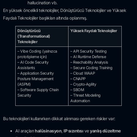
hallucination vb.
En yüksek öncelikli teknolojiler, Dönüştürücü Teknolojiler ve Yüksek
Faydalı Teknolojiler başlıkları altında oplanmış.
Dönüştürücü
Yüksek Faydalı Teknolojiler
(Transformational)
Teknolojiler
– Vibe Coding (yalnızca
– API Security Testing
prototipleme için)
– AI Runtime Defense
– AI Code Security
– Reachability Analysis
Assistants
– Secure Coding Training
– Application Security
– Cloud WAAP
Posture Management
– CNAPP
(ASPM)
– Crypto‑Agility
– Software Supply Chain
– SBOM
Security
– Threat Modeling
Automation
Bu teknolojileri kullanırken dikkat alınması gereken riskler var:
AI araçları
halüsinasyon
,
IP sızıntısı
ve
yanlış düzeltme