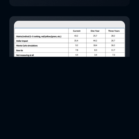
Modern İşletmede Risk ve Uyum
Programlarını Bir Sonraki Seviyeye Taşımak
(GRC)
Risk evreni büyüyor ve kuruluşların yönetmesi için giderek
daha karmaşık hale geliyor. Organizasyonun içinden gelen
tehditler, üçüncü taraf riskinin yanı sıra çevresel, sosyal ve
yönetişim (ESG) gibi yeni risk alanlarıyla birleştirilmektedir.
Bu büyüyen risk ortamını karmaşıklaştıran, hızla değişen bir