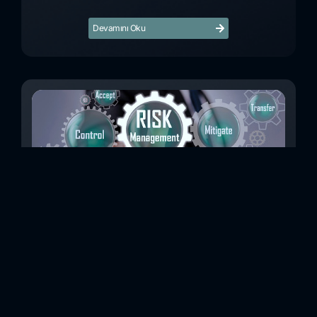
Devamını Oku
Beş Adımda Modern Bir Siber Risk Yönetimi
Ekibi
Son 10 yılda, siber suçların artık niş olmaktan çıkıp
işletmeler için en önemli risklerden biri haline geldiğini
rahatlıkla söyleyebiliriz. Belki de okudunuz, Deloitte'un