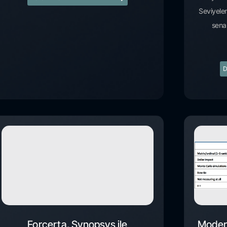
Seviyele
senar
D
Forcerta, Synopsys ile
Moder