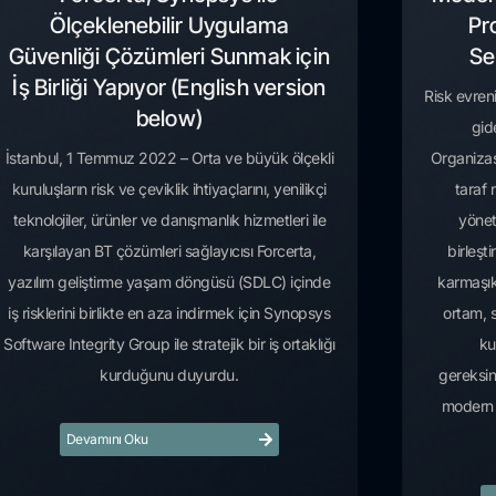
Ölçeklenebilir Uygulama
Pr
Güvenliği Çözümleri Sunmak için
Se
İş Birliği Yapıyor (English version
Risk evren
below)
gid
İstanbul, 1 Temmuz 2022 – Orta ve büyük ölçekli
Organizas
kuruluşların risk ve çeviklik ihtiyaçlarını, yenilikçi
taraf 
teknolojiler, ürünler ve danışmanlık hizmetleri ile
yönet
karşılayan BT çözümleri sağlayıcısı Forcerta,
birleşt
yazılım geliştirme yaşam döngüsü (SDLC) içinde
karmaşıkl
iş risklerini birlikte en aza indirmek için Synopsys
ortam, s
Software Integrity Group ile stratejik bir iş ortaklığı
ku
kurduğunu duyurdu.
gereksin
modern 
Devamını Oku