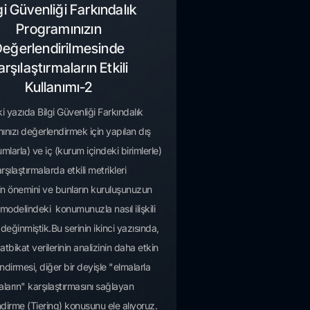
gi Güvenliği Farkındalık
Programınızın
eğerlendirilmesinde
arşılaştırmaların Etkili
Kullanımı-2
 yazıda Bilgi Güvenliği Farkındalık
ınızı değerlendirmek için yapılan dış
mlarla) ve iç (kurum içindeki birimlerle)
rşılaştırmalarda etkili metrikleri
n önemini ve bunların kuruluşunuzun
modelindeki konumunuzla nasıl ilişkili
eğinmiştik.Bu serinin ikinci yazısında,
atbikat verilerinin analizinin daha etkin
dirmesi, diğer bir deyişle "elmalarla
aların" karşılaştırmasını sağlayan
dirme (Tiering) konusunu ele alıyoruz.