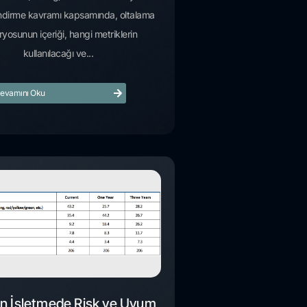
ndirme kavramı kapsamında, oltalama
yosunun içeriği, hangi metriklerin
kullanılacağı ve...
evamını Oku
n İşletmede Risk ve Uyum