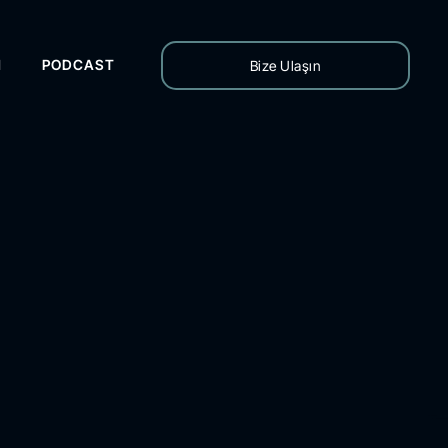
H
PODCAST
Bize Ulaşın