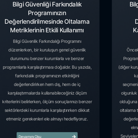
Bilgi Güvenliği Farkındalık
Bil
Programınızın
Değerlendirilmesinde Oltalama
D
Metriklerinin Etkili Kullanımı
K
Bilgi Güvenlik Farkındalığı Programını
düzenlerken, bir kuruluşun genel güvenlik
Önceki
durumunu benzer kurumlarla ve benzer
Program
programlarla karşılaştırması doğaldır. Bu yazıda,
(diğer kuru
farkındalık programınızın etkinliğini
ka
değerlendirirken hem dış, hem de iç
seçmeni
karşılaştırmalarda kullanabileceğiniz ölçüm
olgunluk 
kriterlerini belirlerken, ölçüm sonuçlarınızı benzer
olduğuna d
sektörlerdeki kurumlarla karşılaştırırken dikkat
oltalama t
etmeniz gerekenleri ele almayı hedefliyoruz.
değerlen
elm
Seviyelen
Devamını Oku