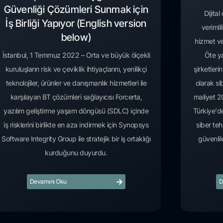
Güvenliği Çözümleri Sunmak için
Dijita
İş Birliği Yapıyor (English version
verimli
below)
hizmet ve
İstanbul, 1 Temmuz 2022 – Orta ve büyük ölçekli
Öte ya
kuruluşların risk ve çeviklik ihtiyaçlarını, yenilikçi
şirketleri
teknolojiler, ürünler ve danışmanlık hizmetleri ile
olarak sib
karşılayan BT çözümleri sağlayıcısı Forcerta,
maliyet 20
yazılım geliştirme yaşam döngüsü (SDLC) içinde
Türkiye'de
iş risklerini birlikte en aza indirmek için Synopsys
siber teh
Software Integrity Group ile stratejik bir iş ortaklığı
güvenlik
kurduğunu duyurdu.
Devamını Oku
D