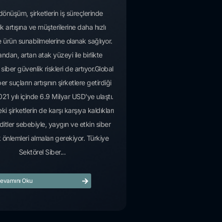
l dönüşüm, şirketlerin iş süreçlerinde
lik artışına ve müşterilerine daha hızlı
 ürün sunabilmelerine olanak sağlıyor.
ndan, artan atak yüzeyi ile birlikte
n siber güvenlik riskleri de artıyor.Global
er suçların artışının şirketlere getirdiği
21 yılı içinde 6.9 Milyar USD'ye ulaştı.
ki şirketlerin de karşı karşıya kaldıkları
ditler sebebiyle, yaygın ve etkin siber
 önlemleri almaları gerekiyor. Türkiye
Sektörel Siber...
evamını Oku