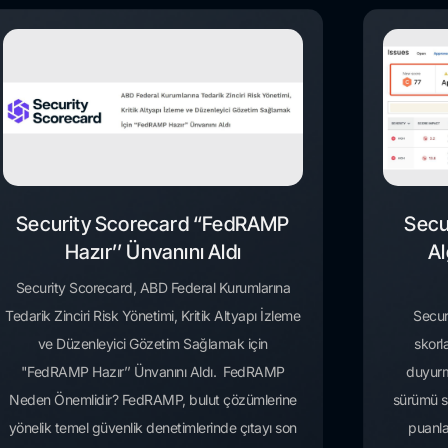
Security Scorecard “FedRAMP
Secu
Hazır’’ Ünvanını Aldı
Al
Security Scorecard, ABD Federal Kurumlarına
Tedarik Zinciri Risk Yönetimi, Kritik Altyapı İzleme
Secur
ve Düzenleyici Gözetim Sağlamak için
skorl
"FedRAMP Hazır’’ Ünvanını Aldı. FedRAMP
duyurm
Neden Önemlidir? FedRAMP, bulut çözümlerine
sürümü sib
yönelik temel güvenlik denetimlerinde çıtayı son
puanla