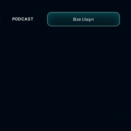
H
PODCAST
Bize Ulaşın