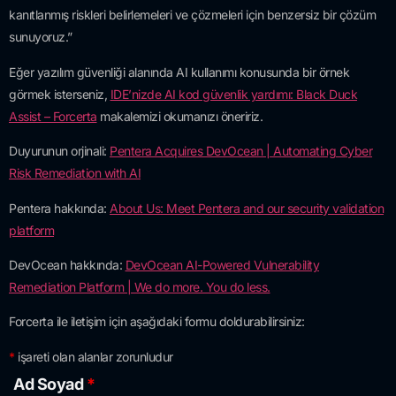
kanıtlanmış riskleri belirlemeleri ve çözmeleri için benzersiz bir çözüm
sunuyoruz.”
Eğer yazılım güvenliği alanında AI kullanımı konusunda bir örnek
görmek isterseniz,
IDE’nizde AI kod güvenlik yardımı: Black Duck
Assist – Forcerta
makalemizi okumanızı öneririz.
Duyurunun orjinali:
Pentera Acquires DevOcean | Automating Cyber
Risk Remediation with AI
Pentera hakkında:
About Us: Meet Pentera and our security validation
platform
DevOcean hakkında:
DevOcean AI-Powered Vulnerability
Remediation Platform | We do more. You do less.
Forcerta ile iletişim için aşağıdaki formu doldurabilirsiniz:
*
işareti olan alanlar zorunludur
Ad Soyad
*