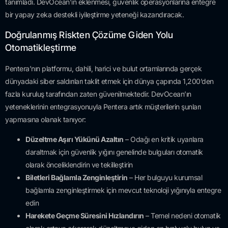
tanımladı. DevOcean’ın eklenmesi, güvenlik operasyonlarına entegre
bir yapay zeka destekli iyileştirme yeteneği kazandıracak.
Doğrulanmış Riskten Çözüme Giden Yolu
Otomatikleştirme
Pentera’nın platformu, dahili, harici ve bulut ortamlarında gerçek
dünyadaki siber saldırıları taklit etmek için dünya çapında 1,200’den
fazla kuruluş tarafından zaten güvenilmektedir. DevOcean’ın
yeteneklerinin entegrasyonuyla Pentera artık müşterilerin şunları
yapmasına olanak tanıyor:
Düzeltme Aşırı Yükünü Azaltın
– Odağı en kritik uyarılara
daraltmak için güvenlik yığını genelinde bulguları otomatik
olarak önceliklendirin ve tekilleştirin
Biletleri Bağlamla Zenginleştirin
– Her bulguyu kurumsal
bağlamla zenginleştirmek için mevcut teknoloji yığınıyla entegre
edin
Harekete Geçme Süresini Hızlandırın
– Temel nedeni otomatik