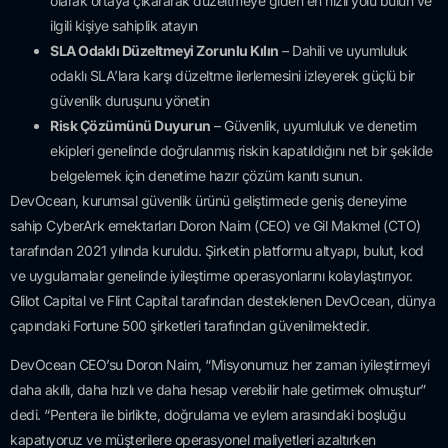
olarak ortaya çıkararak düzeltmeye giden en hızlı yolu bulun ve
ilgili kişiye sahiplik atayın
SLA Odaklı Düzeltmeyi Zorunlu Kılın
– Dahili ve uyumluluk
odaklı SLA’lara karşı düzeltme ilerlemesini izleyerek güçlü bir
güvenlik duruşunu yönetin
Risk Çözümünü Duyurun
– Güvenlik, uyumluluk ve denetim
ekipleri genelinde doğrulanmış riskin kapatıldığını net bir şekilde
belgelemek için denetime hazır çözüm kanıtı sunun.
DevOcean, kurumsal güvenlik ürünü geliştirmede geniş deneyime
sahip CyberArk emektarları Doron Naim (CEO) ve Gil Makmel (CTO)
tarafından 2021 yılında kuruldu. Şirketin platformu altyapı, bulut, kod
ve uygulamalar genelinde iyileştirme operasyonlarını kolaylaştırıyor.
Glilot Capital ve Flint Capital tarafından desteklenen DevOcean, dünya
çapındaki Fortune 500 şirketleri tarafından güvenilmektedir.
DevOcean CEO’su Doron Naim, “Misyonumuz her zaman iyileştirmeyi
daha akıllı, daha hızlı ve daha hesap verebilir hale getirmek olmuştur”
dedi. “Pentera ile birlikte, doğrulama ve eylem arasındaki boşluğu
kapatıyoruz ve müşterilere operasyonel maliyetleri azaltırken