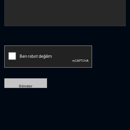
Etiketlendi
DevOcean
,
doğrulama
,
iyileştirme
,
Pentera
,
remediation
,
siber risk
,
verification
,
Yapay Zeka